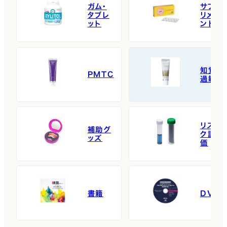
ガム・
サプ
タブレ
リメ
ット
ント
知覚
PMTC
過敏
リス
補助グ
ク評
ッズ
価
書籍
DVD