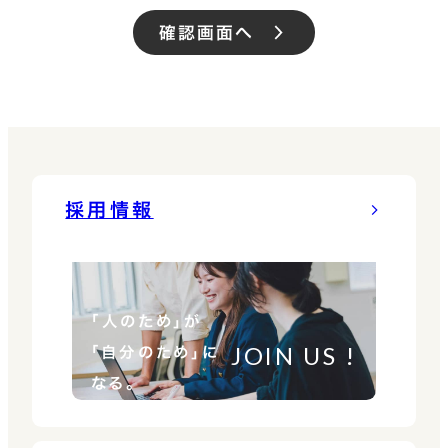
確認画面へ
採用情報
「人のため」が
JOIN US !
「自分のため」に
なる。