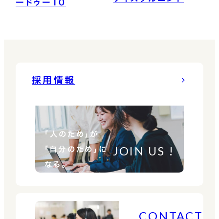
ードゥー10
採用情報
「人のため」が
JOIN US !
「自分のため」に
なる。
CONTACT