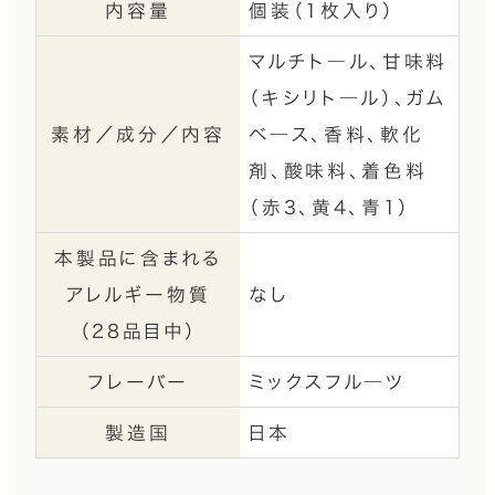
内容量
個装（1枚入り）
マルチト―ル、甘味料
（キシリト―ル）、ガム
素材／成分／内容
ベ―ス、香料、軟化
剤、酸味料、着色料
（赤3、黄4、青1）
本製品に含まれる
アレルギー物質
なし
（28品目中）
フレーバー
ミックスフル―ツ
製造国
日本