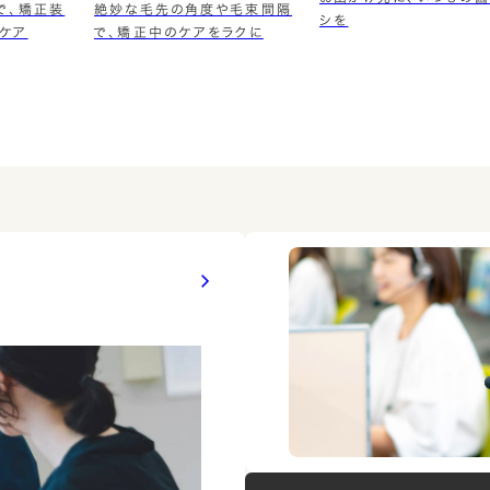
で、矯正装
絶妙な毛先の角度や毛束間隔
シを
ケア
で、矯正中のケアをラクに