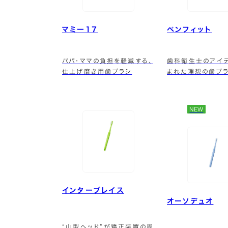
マミー17
ペンフィット
パパ・ママの負担を軽減する、
歯科衛生士のアイ
仕上げ磨き用歯ブラシ
まれた理想の歯ブ
NEW
インターブレイス
オーソデュオ
“山型ヘッド”が矯正装置の周