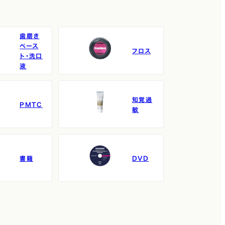
歯磨き
ペース
フロス
ト・洗口
液
知覚過
PMTC
敏
書籍
DVD