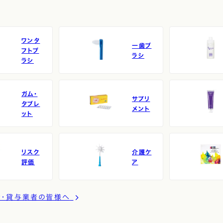
ワンタ
一歯ブ
フトブ
ラシ
ラシ
ガム・
サプリ
タブレ
メント
ット
リスク
介護ケ
評価
ア
者・貸与業者の皆様へ