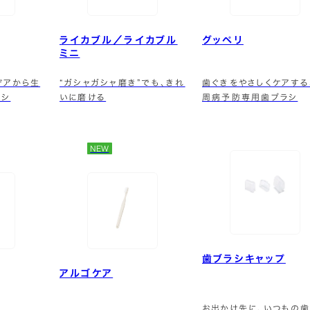
ライカブル／ライカブル
グッペリ
ミニ
デアから生
“ガシャガシャ磨き”でも、きれ
歯ぐきをやさしくケアする
ラシ
いに磨ける
周病予防専用歯ブラシ
NEW
歯ブラシキャップ
アルゴケア
お出かけ先に、いつもの歯