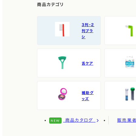
商品カテゴリ
3列・2
列ブラ
シ
舌ケア
補助グ
ッズ
商品カタログ
販売業
NEW