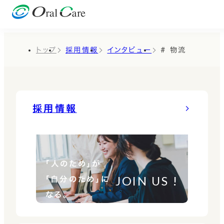
トップ
採用情報
インタビュー
# 物流
採用情報
「人のため」が
JOIN US !
「自分のため」に
なる。