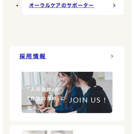
オーラルケアのサポーター
採用情報
「人のため」が
JOIN US !
「自分のため」に
なる。