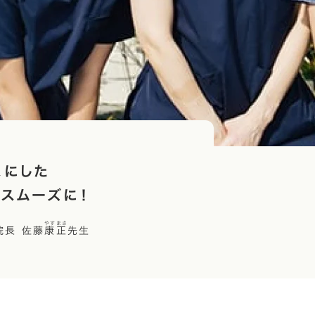
スにした
スムーズに！
やすまさ
院長 佐藤
康正
先生