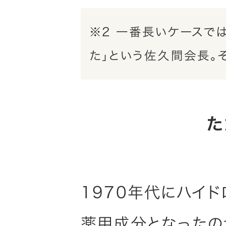
※2 一番長いケースで
た」という佐久間会長。
た
1970年代にハイ
薬用成分となったの