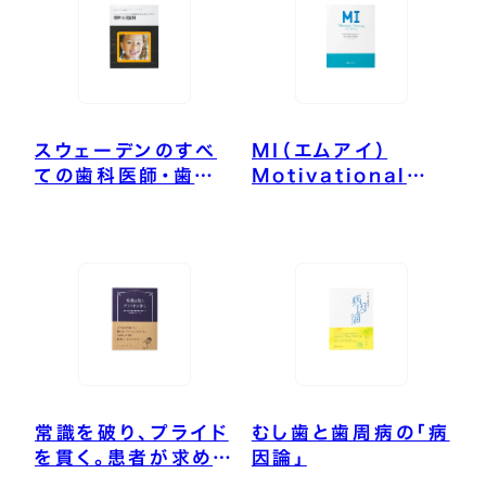
スウェーデンのすべ
MI（エムアイ）
ての歯科医師・歯科
Motivational
衛生士が学ぶ 最新
Interviewing In
小児歯科
Dentistry 世界の
医療界が変わった、
MIの“問いかけ話法”
常識を破り、プライド
むし歯と歯周病の「病
を貫く。患者が求める
因論」
真の歯科医療を追求