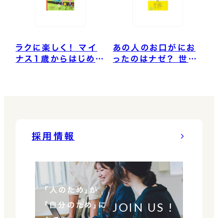
ラクに楽しく！ マイ
あの人のお口がにお
ナス1歳からはじめる
ったのはナゼ？ 世界
むし歯予防
一やさしい歯周病の
本
採用情報
「人のため」が
JOIN US !
「自分のため」に