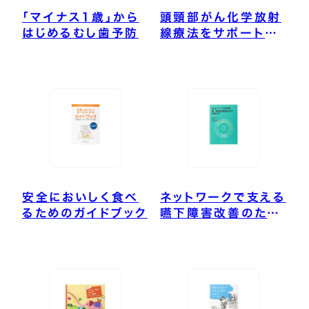
「マイナス1歳」から
頭頸部がん化学放射
はじめるむし歯予防
線療法をサポートす
る口腔ケアと嚥下リ
ハビリテーション
安全においしく食べ
ネットワークで支える
るためのガイドブック
嚥下障害改善のため
の口腔ケア