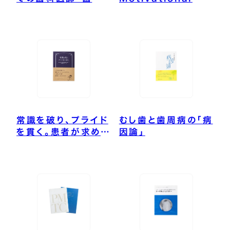
衛生士が学ぶ 最新
Interviewing In
小児歯科
Dentistry 世界の
医療界が変わった、
MIの“問いかけ話法”
常識を破り、プライド
むし歯と歯周病の「病
を貫く。患者が求める
因論」
真の歯科医療を追求
した予防歯科のレジ
ェンド