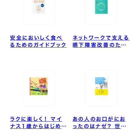
安全においしく食べ
ネットワークで支える
るためのガイドブック
嚥下障害改善のため
の口腔ケア
ラクに楽しく！ マイ
あの人のお口がにお
ナス1歳からはじめる
ったのはナゼ？ 世界
むし歯予防
一やさしい歯周病の