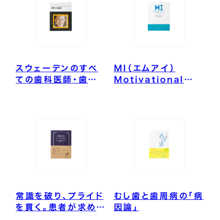
スウェーデンのすべ
MI（エムアイ）
ての歯科医師・歯科
Motivational
衛生士が学ぶ 最新
Interviewing In
小児歯科
Dentistry 世界の
医療界が変わった、
MIの“問いかけ話法”
常識を破り、プライド
むし歯と歯周病の「病
を貫く。患者が求める
因論」
真の歯科医療を追求