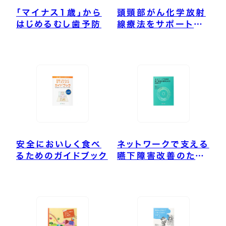
「マイナス1歳」から
頭頸部がん化学放射
はじめるむし歯予防
線療法をサポートす
る口腔ケアと嚥下リ
ハビリテーション
安全においしく食べ
ネットワークで支える
るためのガイドブック
嚥下障害改善のため
の口腔ケア