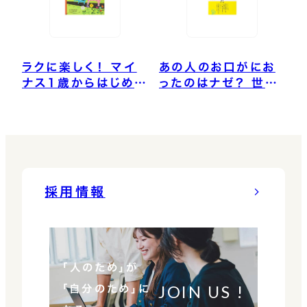
ラクに楽しく！ マイ
あの人のお口がにお
ナス1歳からはじめる
ったのはナゼ？ 世界
むし歯予防
一やさしい歯周病の
本
採用情報
「人のため」が
JOIN US !
「自分のため」に