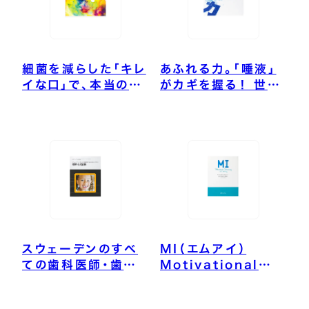
細菌を減らした「キレ
あふれる力。「唾液」
イな口」で、本当の健
がカギを握る！ 世界
康を育む
総マスク時代の健康
法
スウェーデンのすべ
MI（エムアイ）
ての歯科医師・歯科
Motivational
衛生士が学ぶ 最新
Interviewing In
小児歯科
Dentistry 世界の