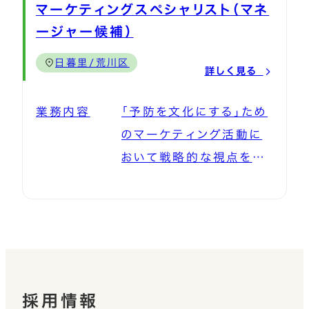
と。 それを実現するため
められます。 インタビュー
マーケティングスペシャリスト（マネ
析へと昇華させる、戦略的
験やスキルに応じて、でき
業兼マーケティング）で
の欠かせない手段として、
記事では歯科医師や歯科
ージャー候補）
な役割を期待しています。
る業務からスタート。 社
す。 前例のないサービス
一つひとつの製品を企画・
衛生士、一般生活者への
将来は、CS部門の牽引役
内のシステムや業務フロ
日暮里/荒川区
だからこそ、あなたの課題
開発をしてきました。 外
詳しく見る
取材～執筆までを担当。
として、経営的視点から組
ーはOJTでじっくりレクチ
解決力やアイデアを活か
部の協力会社と密接に連
人に興味を持ち、人の魅
織をデザインするマネー
ャーいたします。 実務を
業務内容
「予防を文化にする」ため
し、顧客開拓からコンテン
携し、品質とスピードを両
力を引き出し、人の物語を
ジャーへのステップアップ
通じて理解を深め、3～6
のマーケティング活動に
ツ開発まで、主導権を持っ
立させながら研究開発か
通して“予防の価値”を伝
も可能です！ ■入社後の
カ月を目安に業務の幅を
おいて戦略的な視点を持
てビジネスを大きく育てる
ら商品化までのプロセス
えていきます。 言葉を大
サポート体制 まずは、歯
広げていただきます。
ち、多角的なアプローチで
面白さを実感していただ
を円滑に推進する重要な
切に扱い、予防の大切さ
科衛生士の指導のもと、
製品の価値を伝え、事業
けます！ ◆◆お任せした
お仕事です。 ＜具体的な
や予防に取り組む人の声
入社後研修にて予防歯科
貢献を目指します。 製品
い業務内容◆◆ 最初に
業務＞ ・新規製品開発の
を、想いを届けたい。そん
についての理解を深めて
の魅力を最大限に引き出
お任せしたいのは、スター
企画、ディレクション ・サ
な志を持った方を必要と
いただきます。 ご自身の口
し、より多くのお客様へ届
トアップとして急速に進行
ンプルの検証実験、社内
しています。 ※入社後は
腔ケア意識が高まると同
けできる企業を目指して、
している『オーラルBiz®』
採用情報
モニターの実施 ・協力会
まず、紙媒体をメインに扱
時に、「予防を文化にす