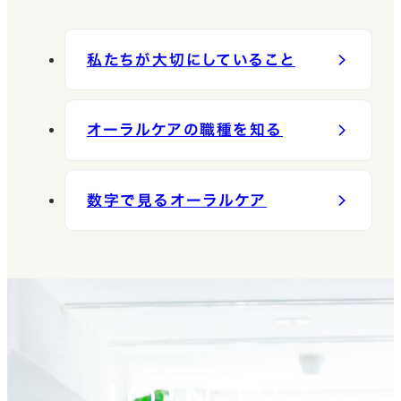
戦略に基づいたデジタル
のプロジェクト拡大です。
社と連携をとり商品化へ
う制作チームに所属し、
る」という当社のミッショ
マーケティング、オフライ
決まったマニュアルをなぞ
向けた進捗コントロール
紙のライティング業務を
ンへの理解が自然と深ま
私たちが大切にしていること
ンマーケティング両方に
る営業ではなく、顧客の潜
・自社既存製品の改善検
中心にお任せする予定で
るような研修や勉強会を
携わっていただきます。
在ニーズを引き出す「課題
討 将来的には… 既存事
す。
定期的に行う体制を整え
予防歯科という専門性の
解決型（コト売り）」の活
オーラルケアの職種を知る
業の枠にとらわれず、新規
ておりますので、事前知識
高い分野であるため、一
動をお任せします。 【健康
市場開拓に向けた製品コ
ゼロでもご安心ください！
般生活者と、歯科医院や
経営や福利厚生に関心が
ンセプトの立案から製品
数字で見るオーラルケア
研修期間後は、ご経験や
歯科衛生士といったプロ
ある企業への提案営業】
化まで、一気通貫で主導
スキルに応じて、できる業
フェッショナルに向けた二
単なる物売りではなく、企
いただくことを期待してい
務からスタート。 社内の
軸のアプローチが重要に
業の課題に寄り添い、オフ
ます。 あなたのアイデアを
システムや業務フローは
なります。 ＜具体例＞ 戦
ィス内での展開方法や活
形にし、次なる事業の柱を
OJTでじっくりレクチャー
略に基づき、様々なチャネ
用法を伴走して企画する
創り出す面白さがありま
いたします。 実務を通じ
ルを通じて製品のプロモ
深耕型のソリューション営
す。 ＜この求人の魅力＞
JOIN US
て理解を深め、3〜6カ月
ーションを行います。 ■マ
業です。 【新たな体験を
●景気に影響を受けにく