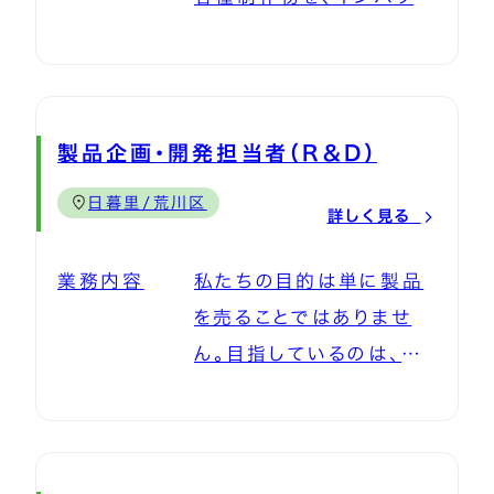
客体験の要」となる、カス
出荷 ・商品の作りこみ作
マンスに直結する重要な
で高品質かつスピーディ
タマーサービス（CS）をお
業 ■入社後のサポート体
テーマでありながら、これ
ーにアウトプットする。 そ
任せします。 「お客様のた
制 まずは、歯科衛生士の
までは個人任せになって
のために設立されたのが、
めなら、何時間でも話して
指導のもと、予防歯科につ
いました。私たちは、デン
オーラルケアのクリエイテ
いい」 当社のCSは、単な
製品企画・開発担当者（R＆D）
いての理解を深めていた
タルガムやフロスをオフィ
ィブを担う株式会社オー
る問い合わせ窓口ではあ
だきます。 ご自身の口腔
スに設置し、体験型ワーク
日暮里/荒川区
シープランニングです。 ラ
詳しく見る
りません。AIによる効率化
ケア意識が高まると同時
ショップを開催すること
イターの仕事の中心は、自
が進む現代だからこそ、あ
に、「予防を文化にする」
で、職場で自然とオーラル
業務内容
私たちの目的は単に製品
社の予防製品やプロジェ
えて「血の通ったアナログ
という当社のミッションへ
ケアが習慣化する『ちょっ
を売ることではありませ
クトに関連したDM・ウェ
な対話」を重視していま
の理解が自然と深まるよ
とおもしろい環境づくり』
ん。目指しているのは、み
ブサイト・SNS・メルマガ
す。 顧客のわずかな反応
うな研修や勉強会を用意
を提案しています。 今回
んなの歯を守ること。 今
などの文章作成。 コピー
も見逃さず、ダイレクトに
しておりますので、事前知
募集するポジションは、こ
も将来もずっと豊かな人
ライティングはもちろん、
届く声をマーケティング戦
識ゼロでもご安心くださ
の『オーラルBiz』を牽引
生を送れるようにするこ
ストーリーをつむぐ力も求
略やVOC（顧客の声）分
い！ 研修期間後は、ご経
する専任担当者（法人営