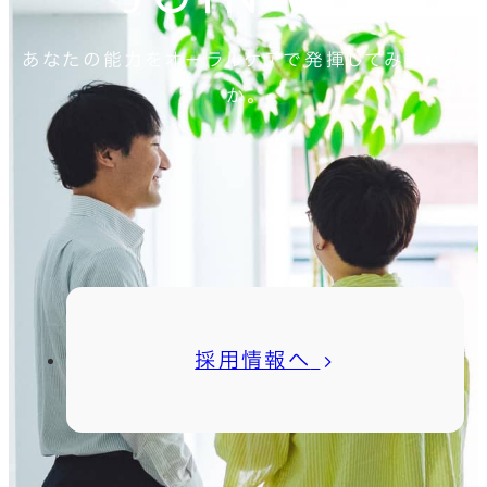
を目安に業務の幅を広げ
ーケティング計画の策定：
生み出すコンテンツ開発】
い予防歯科領域の企業で
ていただきます。
あなたの能力をオーラルケアで発揮してみません
年間マーケティング計
導入企業で働く社員の
す。 ●残業平均5h程度/
か。
画やキャンペーンごとの詳
方々が、自発的に楽しく予
月、年間休日130日
細な計画（目標、予算、ス
防歯科に取り組めるよう、
（2026年）と他求人と比
ケジュール、具体的な施
体験型のワークショップ
較してもワークライフバラ
策など）を立案 ■デジタ
やセミナー、おもしろい啓
ンスが整っています。 ●
ルマーケティング施策の
発コンテンツを企画・開
産休育休取得実績あり。
立案、実行： Webサイ
発・実施運用します。 【マ
トSNSやWeb広告の検
ーケティングプランの立
証から、具体的なブランデ
案・実行】 サービス認知
採用情報へ
ィング施策、プロモーショ
を広げ、新規の問い合わせ
ン企画等の立案 ■オフラ
（リード）を獲得するため
インマーケティング施策
のWEBマーケティング