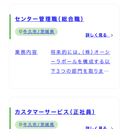
験やスキルに応じて、でき
ったく新しいオフィス向け
トページ構築 ・ECサイト
る業務からスタート。 社
予防歯科サービス『オー
の新規立ち上げ ・MAツ
センター管理職（総合職）
内システムやフローは
ラルBiz』を私たちと一緒
ールを用いたコミュニケー
OJTでレクチャーいたし
牛久市/茨城県
に1から10へ広げていき
詳しく見る
ション ・開発会社選
ます。 実務を通じて理解
ませんか？ オーラルケア
定 など
を深め、3～6カ月を目安
業務内容
将来的には、（株）オーシ
がある会社は、ちょっとお
に業務の幅を広げていた
ーラポールを構成する以
もしろい。 デンタルガム
だきます。
下３つの部門を取りまとめ
やフロスをすぐ手に取れる
ていただきます。 ■カスタ
場所に設置する。 思わず
マーサービス部門 ・取引
試したくなる体験型ワー
先（歯科医院と歯科用品
クショップを開催する。
の卸売業者がメイン）から
”職場で自然にオーラルケ
カスタマーサービス（正社員）
の注文やお問い合わせ対
アができる環境を作る”取
牛久市/茨城県
応 ・一般顧客からの注文
詳しく見る