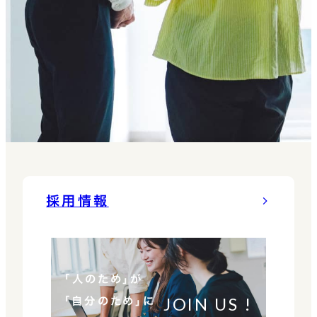
の立案、実行： 営業活
や、導入企業向けの育成
動、セミナー活動などから
（カスタマーサクセス）の
得られた情報をデータ化
仕組みを既存社員ととも
し、次期施策につなげる
に構築していきます。 【ゆ
■データ分析： BI、
くゆくお任せしたいこと
CRM、MAツール等を用
（キャリアパス）】 『オーラ
いて必要な情報抽出と分
ルBiz』の全国的なスキー
析レポーティング
ム構築や、ご自身でゼロか
ら立ち上げたい新規プロ
採用情報
ジェクト・コンテンツがあ
れば、新しい事業としてチ
ャレンジし、実現できる環
「人のため」が
境があります。 まずは得
JOIN US !
「自分のため」に
意な分野・領域から力を