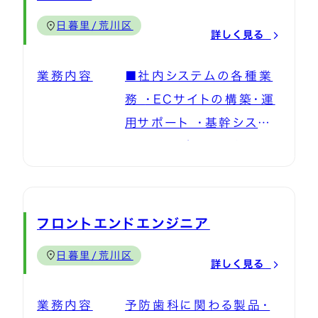
リケーションサービスのサ
日暮里/荒川区
ポート、運用 ・社内および
詳しく見る
グループ企業全体のITイ
業務内容
■社内システムの各種業
ンフラの構築と運用・保
務 ・ECサイトの構築・運
守、改善 ・物理サーバ、仮
用サポート ・基幹システ
想サーバのリプレイス・運
ム運用サポート ・各種業
用保守 ・DBサーバのリプ
務アプリケーション・グル
レイス、運用、保守 ・社内
ープウェアの企画・導入・
データを活用したデータ
運用改善 ・顧客向けアプ
抽出などのデータ管理 ・
フロントエンドエンジニア
リケーションサービスのサ
モバイル／PC／OA機器
日暮里/荒川区
ポート、運用 ・社内および
詳しく見る
など導入/リプレイス/保
グループ企業全体のITイ
守/機器管理 ・システム
業務内容
予防歯科に関わる製品・
ンフラの構築と運用・保
サポート、社内Q&A対応