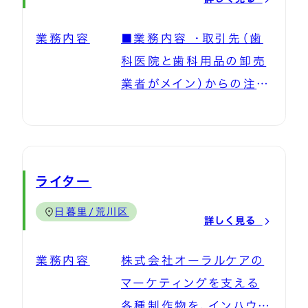
り組み『オーラルBiz』が
や問合せ対応 ・歯科医院
本格始動しました。 私た
業務内容
■業務内容 ・取引先（歯
への情報提供 ・電話及び
ちは「本当の予防歯科」を
科医院と歯科用品の卸売
ＦＡＸ注文のデータ入力
世の中に広めるリーディ
業者がメイン）からの注文
・web注文の管理 ・顧客
ングカンパニーです。 4年
や問合せ対応 ・一般顧客
情報の管理 ■企画営業
前から一般生活者向けの
からの注文や問合せ対応
部門 ・一般企業や公共団
普及活動を本格スタート
・歯科医院への情報提供
体・施設等への予防セミ
させ、その中から誕生した
・電話及びＦＡＸ注文のデ
ナーや実習提案 ・地元
ライター
新規事業が、法人向け福
ータ入力 ・web注文の管
（茨城県牛久市）企業や公
利厚生・健康経営支援プ
日暮里/荒川区
理 ・顧客情報の管理 予
詳しく見る
共団体などへの予防普及
ログラム『オーラルBiz』
防歯科への注目や重要性
活動 ■物流センター部門
です。 お口の健康は、仕
業務内容
株式会社オーラルケアの
が高まる中、多角的な事業
・商品の在庫管理（発注・
事の集中力やコミュニケ
マーケティングを支える
展開を続ける当社の「顧
検品） ・注文商品の梱包、
ーション、組織のパフォー
各種制作物を、インハウス