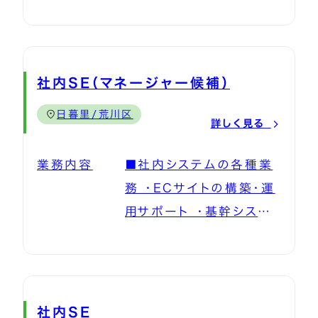
科製品の提案・販売。 予
防歯科導入のためのコン
サルティング。 セミナー・
講演会の実施。 提携先団
社内SE（マネージャー候補）
体、クリニックにおいて、
日暮里/荒川区
歯を守るための新たな顧
詳しく見る
客教育の開発や実践。 ※
業務内容
■社内システムの各種業
研修制度が充実。企業で
務 ・ECサイトの構築・運
の勤務経験がない方も安
用サポート ・基幹システ
心して業務に従事できる
ム運用サポート ・各種業
環境です。
務アプリケーション・グル
ープウェアの企画・導入・
運用改善 ・顧客向けアプ
社内SE