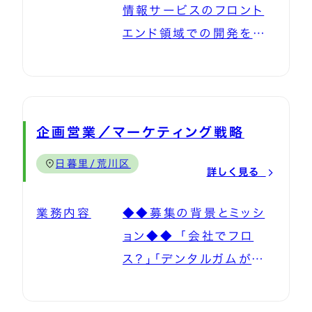
情報サービスのフロント
守、改善 ・物理サーバ、仮
・IT資産管理 ・情報セキ
エンド領域での開発を担
想サーバのリプレイス・運
ュリティ対策の企画・導入
当していただきます。 ・バ
用保守 ・DBサーバのリプ
★将来的には、社内外と
ックエンドサイドと連携し
レイス、運用、保守 ・社内
連携しながらプロジェクト
たカートシステム選定・導
データを活用したデータ
を推進するPLや、複数案
入 ・最適なUI/UXを考慮
抽出などのデータ管理 ・
企画営業／マーケティング戦略
件を統括するPMとして活
したフロントエンドの提
モバイル／PC／OA機器
躍いただきます。
日暮里/荒川区
案・要件定義／設計 ・
詳しく見る
など導入/リプレイス/保
HTML/CSS/JavaScript/P
守/機器管理 ・システム
業務内容
◆◆募集の背景とミッシ
を使ったマルチデバイス
サポート、社内Q&A対応
ョン◆◆ 「会社でフロ
対応のWEBサイト開発 ・
・IT資産管理 ・情報セキ
ス？」「デンタルガムが福
デザイナーやバックエンド
ュリティ対策の企画・導入
利厚生？」 企業の生産性
エンジニアへの支援 ＜案
【入社後】 入社後は、ご経
と個人の健康を変える、ま
件事例＞ ・ブランドサイ